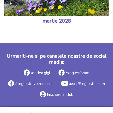
martie 2028
Urmariti-ne si pe canalele noastre de social
media:
/cindea.gigi
/singlesforum
/singlestravelromania
/user/Singlestourism
Inscriere in club
Toate drepturile rezervate singlescamp.ro