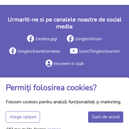
Urmariti-ne si pe canalele noastre de social
media:
/cindea.gigi
/singlesforum
/singlestravelromania
/user/Singlestourism
Inscriere in club
Toate drepturile rezervate singlescamp.ro
Permiți folosirea cookies?
Setări cookie
Folosim cookies pentru analiză, funcționalitați și marketing.
Alege opțiuni
Sunt de acord