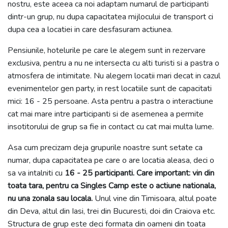
nostru, este aceea ca noi adaptam numarul de participanti
dintr-un grup, nu dupa capacitatea mijlocului de transport ci
dupa cea a locatiei in care desfasuram actiunea.
Pensiunile, hotelurile pe care le alegem sunt in rezervare
exclusiva, pentru a nu ne intersecta cu alti turisti si a pastra o
atmosfera de intimitate. Nu alegem locatii mari decat in cazul
evenimentelor gen party, in rest locatiile sunt de capacitati
mici: 16 - 25 persoane. Asta pentru a pastra o interactiune
cat mai mare intre participanti si de asemenea a permite
insotitorului de grup sa fie in contact cu cat mai multa lume.
Asa cum precizam deja grupurile noastre sunt setate ca
numar, dupa capacitatea pe care o are locatia aleasa, deci o
sa va intalniti cu
16 - 25 participanti. Care important: vin din
toata tara, pentru ca Singles Camp este o actiune nationala,
nu una zonala sau locala.
Unul vine din Timisoara, altul poate
din Deva, altul din Iasi, trei din Bucuresti, doi din Craiova etc.
Structura de grup este deci formata din oameni din toata